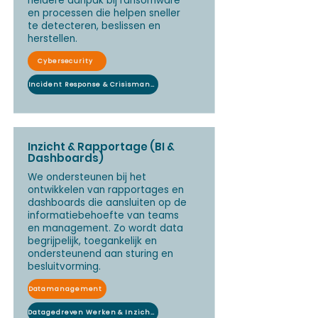
heldere aanpak bij ransomware
en processen die helpen sneller
te detecteren, beslissen en
herstellen.
Cybersecurity
Incident Response & Crisismanagement
Inzicht & Rapportage (BI &
Dashboards)
We ondersteunen bij het
ontwikkelen van rapportages en
dashboards die aansluiten op de
informatiebehoefte van teams
en management. Zo wordt data
begrijpelijk, toegankelijk en
ondersteunend aan sturing en
besluitvorming.
Datamanagement
Datagedreven Werken & Inzichten