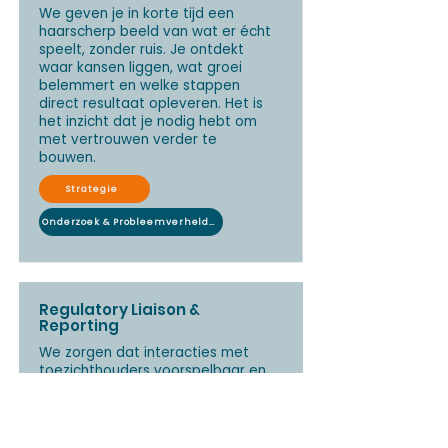
We geven je in korte tijd een
haarscherp beeld van wat er écht
speelt, zonder ruis. Je ontdekt
waar kansen liggen, wat groei
belemmert en welke stappen
direct resultaat opleveren. Het is
het inzicht dat je nodig hebt om
met vertrouwen verder te
bouwen.
Strategie
Onderzoek & Probleemverheldering
Regulatory Liaison &
Reporting
We zorgen dat interacties met
toezichthouders voorspelbaar en
stressvrij verlopen. Je ontvangt
complete, tijdige rapportages en
ondersteuning bij DNB‑uitvragen,
zodat je nooit voor verrassingen