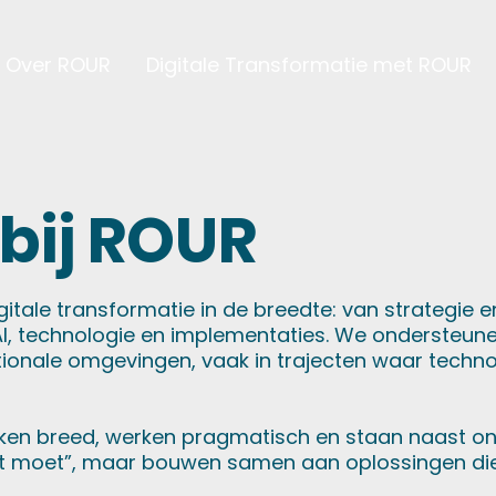
Over ROUR
Digitale Transformatie met ROUR
bij ROUR
itale transformatie in de breedte: van strategie e
 AI, technologie en implementaties. We ondersteun
ationale omgevingen, vaak in trajecten waar techn
ken breed, werken pragmatisch en staan naast o
het moet”, maar bouwen samen aan oplossingen die