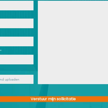
nd uploaden
Verstuur mijn sollicitatie