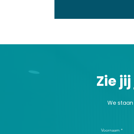
Zie ji
We staan a
Voornaam