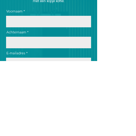
met een kopje koffie.
Voornaam
Achternaam
E-mailadres
Telefoonnummer
Motivatie
Curriculum Vitae