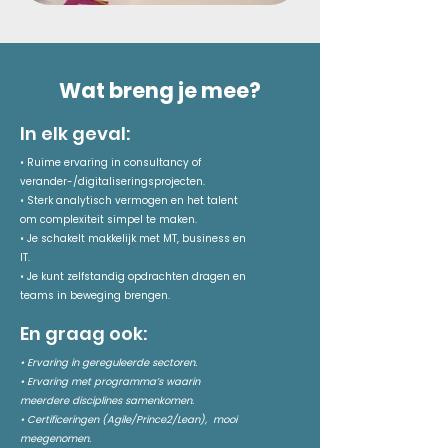
Wat breng je mee?
In elk geval:
• Ruime ervaring in consultancy of
verander-/digitaliseringsprojecten.
• Sterk analytisch vermogen en het talent
om complexiteit simpel te maken.
• Je schakelt makkelijk met MT, business en
IT.
• Je kunt zelfstandig opdrachten dragen en
teams in beweging brengen.
En graag ook:
• Ervaring in gereguleerde sectoren.
• Ervaring met programma’s waarin
meerdere disciplines samenkomen.
• Certificeringen (Agile/Prince2/Lean), mooi
meegenomen.