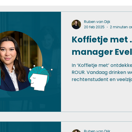
Data & AI
Nieuws
Ruben van Dijk
20 feb 2025
2 minuten o
Koffietje met .
manager Evel
In ‘Koffietje met’ ontdek
ROUR. Vandaag drinken we 
rechtenstudent en veelzijdi
Ruben van Dijk