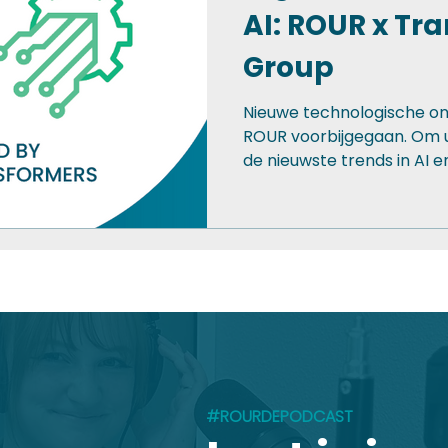
AI: ROUR x Tr
Group
Nieuwe technologische ont
ROUR voorbijgegaan. Om u
de nieuwste trends in AI en
#ROURDEPODCAST