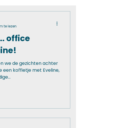
m te lezen
.. office
ine!
ken we de gezichten achter
een koffietje met Eveline,
ge...