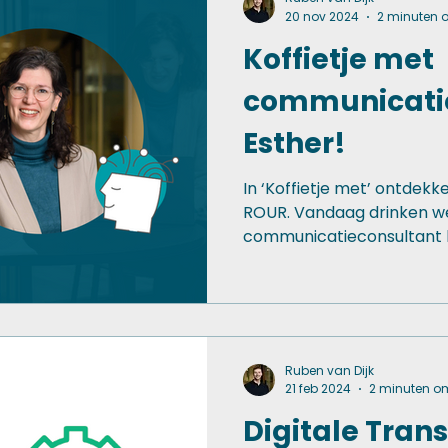
20 nov 2024
2 minuten o
Koffietje met
communicatie
Esther!
In ‘Koffietje met’ ontdek
ROUR. Vandaag drinken we
communicatieconsultant bi
Ruben van Dijk
21 feb 2024
2 minuten om
Digitale Tran